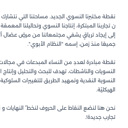
نقطة مختبرنا النسوي الجديد. مساحتنا التي نتشارك
ن تجاربنا المبتكرة، إنتاجنا النسوي وتحاليلنا المعمق
إلى إيجاد ترياقٍ يشفي مجتمعاتنا من مرضٍ عضال أث
جميعًا منذ زمن، إسمه "النظام الأبوي".
نقطة مبادرة لعددِ من النساء المبدعات في مجالات
النسويات والناشطات، تهدف للبحث والتحليل وإنتاج ا
النسوية النقدية وتمهيد الطريق للتغييرات السلوكية 
الهيكليّة.
نحن هنا لنضع النقاط على الحروف لنخط ّ النهايات و ن
تجارب جديدة!.