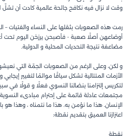
وقت لا نزال فيه نكافح جائحة عالمية كادت أن تشلّ ال
رمت هذه الصعوبات بثقلها على النساء والفتيات – الل
أوضاعهن أصلًا صعبة - فأصبحن يرزخن اليوم تحت أعب
مضاعفة نتيجة التحديات المحلية و الدولية.
و لكن، وعلى الرغم من الصعوبات الجمّة التي نعيشه
الأزمات المتتالية تشكل سياقًا موائمًا لتغيير إيجابي 
لتكريس إلتزامنا بنضالنا النسوي فعلًا و قولًا في سب
مجتمعات عادلة قائمة على إحترام مبادىء النسوي
الإنسان. هذا ما نؤمن به. هذا ما نتمناه ، وهذا هو 
اعتزازنا العميق بتقديم نقطة:
نقطة