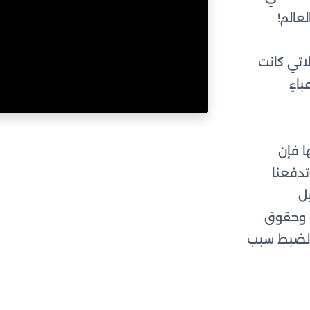
عالم!
اتي كانت
اءٍ
ا فإن
وتدفعنا
يل
ة وحقوق
بالضبط سبب